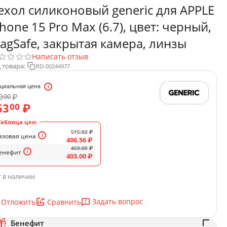
ехол силиконовый generic для APPLE
Phone 15 Pro Max (6.7), цвет: черный,
agSafe, закрытая камера, линзы
Написать отзыв
 товара:
RD-00244977
циальная цена
0
₽
00
63
₽
00
Таблица цен:
515.02
₽
азовая цена
406.56
₽
460.00
₽
енефит
403.00
₽
 в наличии
Задать вопрос
Отложить
Сравнить
Бенефит