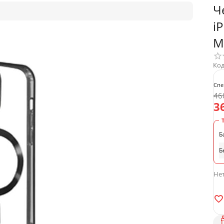
Ч
i
M
Код
Спе
46
3
Б
Б
Нет