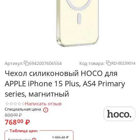
Артикул:
6942007606554
Код товара:
RD-00239014
Чехол силиконовый HOCO для
APPLE iPhone 15 Plus, AS4 Primary
series, магнитный
Написать отзыв
Специальная цена
800
₽
00
768
₽
00
Таблица цен:
1 086.40
₽
Базовая цена