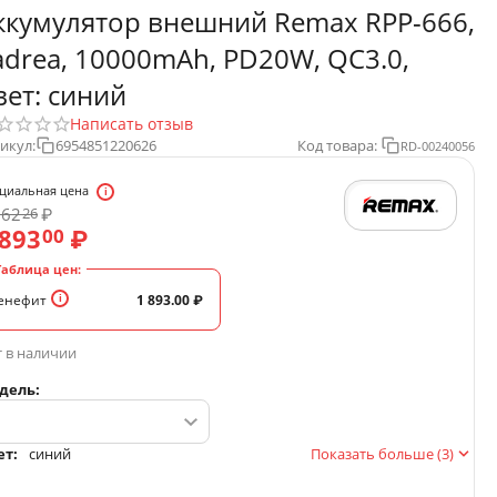
ккумулятор внешний Remax RPP-666,
adrea, 10000mAh, PD20W, QC3.0,
вет: синий
Написать отзыв
икул:
6954851220626
Код товара:
RD-00240056
циальная цена
962
₽
26
 893
₽
00
Таблица цен:
енефит
1 893.00
₽
 в наличии
дель:
ет:
синий
Показать больше (3)