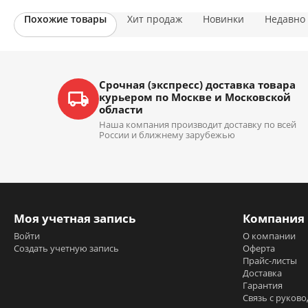
Похожие товары
Хит продаж
Новинки
Недавно
Срочная (экспресс) доставка товара
курьером по Москве и Московской
области
Наша компания производит доставку по всей
России и ближнему зарубежью
Моя учетная запись
Компания
Войти
О компании
Создать учетную запись
Оферта
Прайс-листы
Доставка
Гарантия
Связь с руков