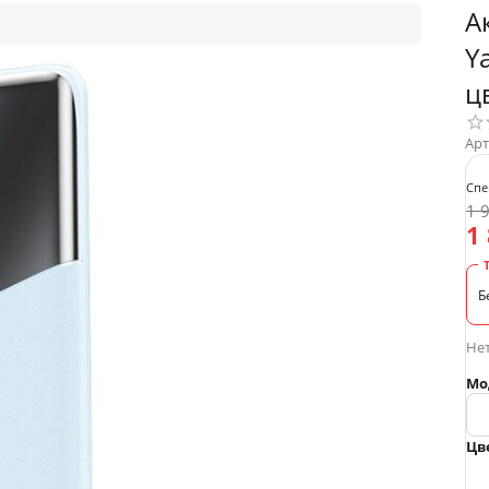
А
Y
ц
Арт
Спе
1 
1
Б
Нет
Мо
Цв