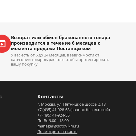
Возврат или обмен бракованного товара
производится в течение 6 месяцев с
момента продажи Поставщиком
У вас есть от 6 до 24 месяцев, в зависимости от
категории товаров, для того чтобы протестировать
вашу покупку
с
Контакты
г. Москва, ул. Пятницкое шоссе, д.18
+7 (495) 41-928-68
(звонок бесплатный)
+7 (495) 41-924-55
Пн-Вс 9.00 - 18.00
manager@sotovikm.ru
Посмотреть на карте