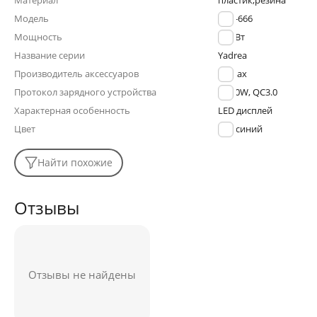
Материал
пластик,резина
Модель
RPP-666
Мощность
22.5Вт
Название серии
Yadrea
Производитель аксессуаров
Remax
Протокол зарядного устройства
PD20W, QC3.0
Характерная особенность
LED дисплей
Цвет
синий
Найти похожие
Отзывы
Отзывы не найдены