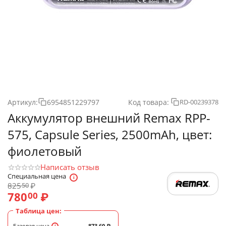
Артикул:
6954851229797
Код товара:
RD-00239378
Аккумулятор внешний Remax RPP-
575, Capsule Series, 2500mAh, цвет:
фиолетовый
Написать отзыв
Специальная цена
825
₽
50
780
₽
00
Таблица цен:
Базовая цена
873.60
₽