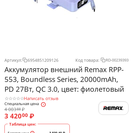
Артикул:
6954851209126
Код товара:
RD-00239393
Аккумулятор внешний Remax RPP-
553, Boundless Series, 20000mAh,
PD 27Вт, QC 3.0, цвет: фиолетовый
Написать отзыв
Специальная цена
4 003
₽
88
3 420
₽
00
Таблица цен:
Базовая цена
3 830.40
₽