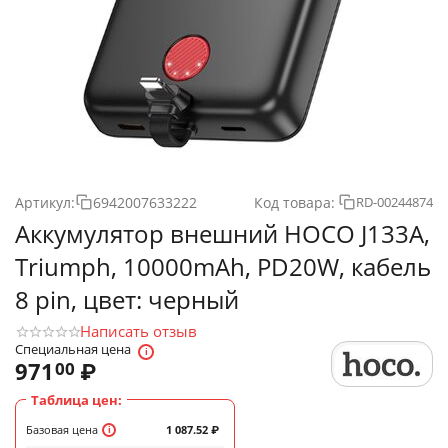
Артикул:
6942007633222
Код товара:
RD-00244874
Аккумулятор внешний HOCO J133A,
Triumph, 10000mAh, PD20W, кабель
8 pin, цвет: черный
Написать отзыв
Специальная цена
971
₽
00
Таблица цен:
Базовая цена
1 087.52
₽