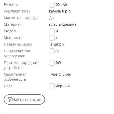
Ёмкость
10000mAh
Комплектность
кабель 8 pin
Магнитная зарядка
Да
Материал
пластик,резина
Модель
J133A
Мощность
18Вт
Название серии
Triumph
Производитель
HOCO
аксессуаров
Протокол зарядного
PD20W
устройства
Характерная
Type-C, 8 pin
особенность
Цвет
черный
Найти похожие