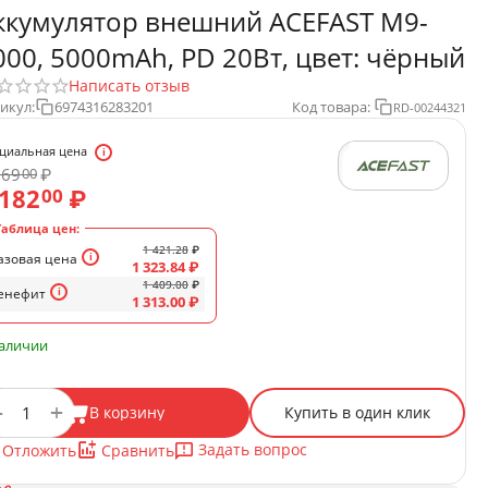
ккумулятор внешний ACEFAST M9-
000, 5000mAh, PD 20Вт, цвет: чёрный
Написать отзыв
икул:
6974316283201
Код товара:
RD-00244321
циальная цена
269
₽
00
 182
₽
00
Таблица цен:
1 421.28
₽
азовая цена
1 323.84
₽
1 409.00
₽
енефит
1 313.00
₽
наличии
+
−
В корзину
Купить в один клик
Задать вопрос
Отложить
Сравнить