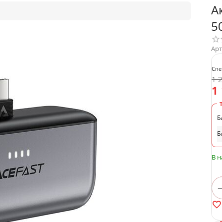
А
5
Арт
Спе
1 
1
Б
Б
В 