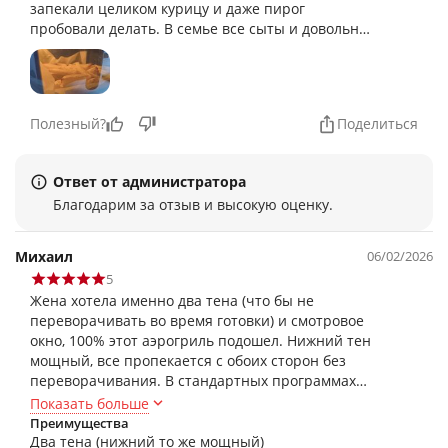
запекали целиком курицу и даже пирог
пробовали делать. В семье все сыты и довольны.
Рекомендую занятым родителям)
Полезный?
Поделиться
Ответ от администратора
Благодарим за отзыв и высокую оценку.
Михаил
06/02/2026
5
Жена хотела именно два тена (что бы не
переворачивать во время готовки) и смотровое
окно, 100% этот аэрогриль подошел. Нижний тен
мощный, все пропекается с обоих сторон без
переворачивания. В стандартных программах
почти все в норме +- 5 минут в готовке. Прикупил
Показать больше
решетку для второго яруса, 22 см, но по углам не
Преимущества
вошла, пришлось углы того, сточить, встала
Два тена (нижний то же мощный)