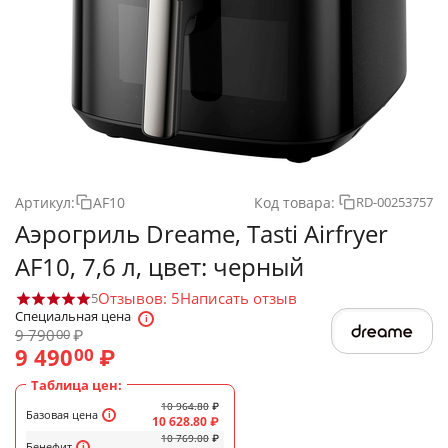
Артикул:
AF10
Код товара:
RD-00253757
Аэрогриль Dreame, Tasti Airfryer
AF10, 7,6 л, цвет: черный
Отзывов: 5
Написать отзыв
5
Специальная цена
9 790
₽
00
9 490
₽
00
Таблица цен:
10 964.80
₽
Базовая цена
10 628.80
₽
10 769.00
₽
Бенефит