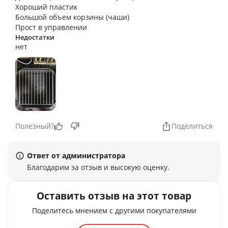
идеально. На нижней картошку закинул, на
Хороший пластик
верхнюю курицу, поставил программу готовки
Большой объем корзины (чаши)
курицы, все приготовилось одновременно без
Прост в управлении
переворачивания и перемешивания. Готовил
Недостатки
нет
омлет (в бумажной форме), запеканку из творога
(в силиконовой) все получилось отлично!
Полезный?
Поделиться
Ответ от администратора
Благодарим за отзыв и высокую оценку.
Оставить отзыв на этот товар
Поделитесь мнением с другими покупателями