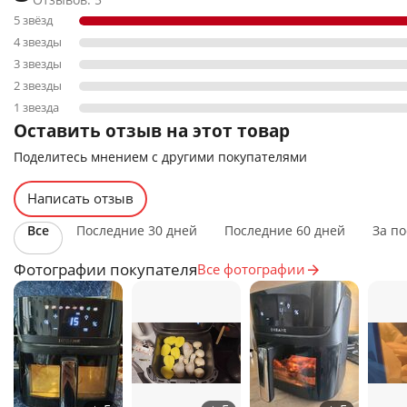
5 звёзд
4 звезды
3 звезды
2 звезды
1 звезда
Оставить отзыв на этот товар
Поделитесь мнением с другими покупателями
Написать отзыв
Все
Последние 30 дней
Последние 60 дней
За по
Фотографии покупателя
Все фотографии