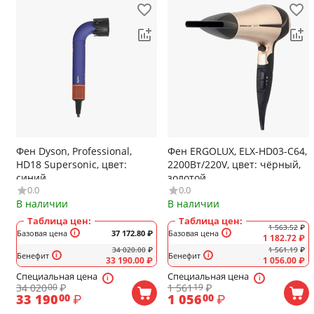
Фен Dyson, Professional,
Фен ERGOLUX, ELX-HD03-C64,
HD18 Supersonic, цвет:
2200Вт/220V, цвет: чёрный,
синий
золотой
0.0
0.0
В наличии
В наличии
Таблица цен:
Таблица цен:
1 563.52
₽
Базовая цена
37 172.80
₽
Базовая цена
1 182.72
₽
34 020.00
₽
1 561.19
₽
Бенефит
Бенефит
33 190.00
₽
1 056.00
₽
Специальная цена
Специальная цена
34 020
₽
1 561
₽
00
19
33 190
₽
1 056
₽
00
00