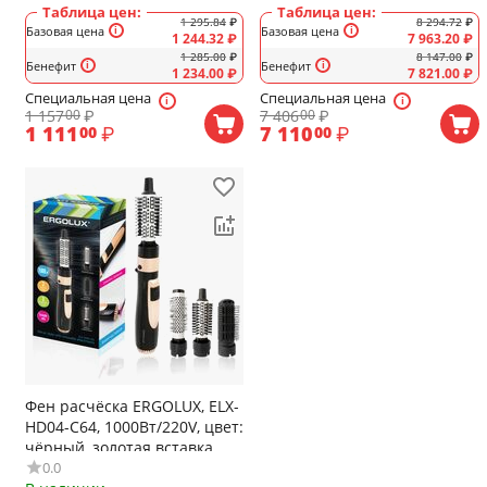
Таблица цен:
Таблица цен:
1 295.84
₽
8 294.72
₽
Базовая цена
Базовая цена
1 244.32
₽
7 963.20
₽
1 285.00
₽
8 147.00
₽
Бенефит
Бенефит
1 234.00
₽
7 821.00
₽
Специальная цена
Специальная цена
1 157
₽
7 406
₽
00
00
1 111
₽
7 110
₽
00
00
Фен расчёска ERGOLUX, ELX-
HD04-C64, 1000Вт/220V, цвет:
чёрный, золотая вставка
0.0