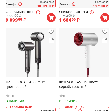
10 868.00
₽
2 053.00
₽
Бенефит
Бенефит
10 009.00
₽
1 971.00
₽
Специальная цена
Специальная цена
9 880
₽
1 754
₽
00
00
9 099
₽
1 684
₽
00
00
Фен SOOCAS, AIRFLY, P1,
Фен SOOCAS, H5, цвет:
цвет: серый
серый, красный
0.0
0.0
В наличии
В наличии
Таблица цен:
Таблица цен:
Базовая цена
6 736.80
₽
Базовая цена
2 710.40
₽