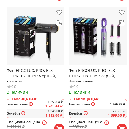
Фен ERGOLUX, PRO, ELX-
Фен ERGOLUX, PRO, ELX-
HD14-C02, цвет: чёрный,
HD15-C08, цвет: серый,
золотой
фиолетовый
0.0
0.0
В наличии
В наличии
Таблица цен:
Таблица цен:
1 256.64
₽
Базовая цена
Базовая цена
1 566.88
₽
1 245.44
₽
1 246.00
₽
1 791.00
₽
Бенефит
Бенефит
1 112.00
₽
1 399.00
₽
Специальная цена
Специальная цена
1 122
₽
1 530
₽
00
00