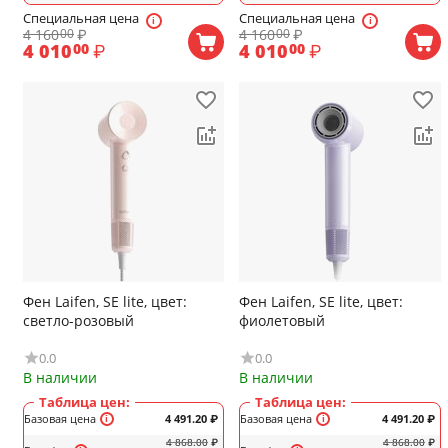
Специальная цена
Специальная цена
4 160
₽
4 160
₽
00
00
4 010
₽
4 010
₽
00
00
Фен Laifen, SE lite, цвет:
Фен Laifen, SE lite, цвет:
светло-розовый
фиолетовый
0.0
0.0
В наличии
В наличии
Таблица цен:
Таблица цен:
Базовая цена
4 491.20
₽
Базовая цена
4 491.20
₽
4 868.00
₽
4 868.00
₽