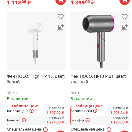
1 112
₽
1 399
₽
00
00
Фен HOCO, High, HP 16, цвет:
Фен HOCO, HP13 Plus, цвет:
белый
красный
0.0
0.0
В наличии
В наличии
Таблица цен:
Таблица цен:
1 902.88
₽
1 478.40
₽
Базовая цена
Базовая цена
1 697.92
₽
1 206.24
₽
1 886.00
₽
1 466.00
₽
Бенефит
Бенефит
1 774.00
₽
1 196.00
₽
Специальная цена
Специальная цена