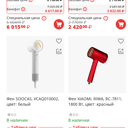
7 265.00
₽
3 241.00
₽
Бенефит
Бенефит
6 617.00
₽
2 832.00
₽
Специальная цена
Специальная цена
6 604
₽
2 770
₽
00
00
6 015
₽
2 420
₽
00
00
Фен SOOCAS, VCAQ010002,
Фен XIAOMI, RIWA, RC-7811,
цвет: белый
1800 Вт, цвет: красный
0.0
0.0
В наличии
В наличии
Таблица цен:
Таблица цен: