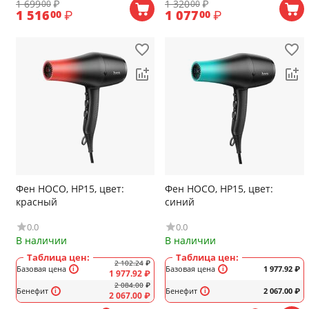
1 699
₽
1 320
₽
00
00
1 516
₽
1 077
₽
00
00
Фен HOCO, HP15, цвет:
Фен HOCO, HP15, цвет:
красный
синий
0.0
0.0
В наличии
В наличии
Таблица цен:
Таблица цен:
2 102.24
₽
Базовая цена
Базовая цена
1 977.92
₽
1 977.92
₽
2 084.00
₽
Бенефит
Бенефит
2 067.00
₽
2 067.00
₽