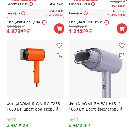
1 413.44
₽
Базовая цена
5 457.76
₽
Базовая цена
1 357.44
₽
5 848.00
₽
1 401.00
₽
Бенефит
Бенефит
5 702.00
₽
1 346.00
₽
Специальная цена
Специальная цена
5 316
₽
1 262
₽
00
00
4 873
₽
1 212
₽
00
00
Фен XIAOMI, RIWA, RC-7855,
Фен XIAOMI, ZHIBAI, HL512,
1600 Вт, цвет: оранжевый
1800 Вт, цвет: фиолетовый
0.0
0.0
В наличии
В наличии