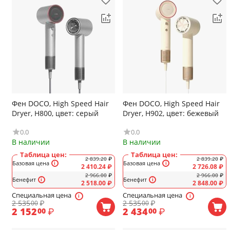
Фен DOCO, High Speed Hair
Фен DOCO, High Speed Hair
Dryer, H800, цвет: серый
Dryer, H902, цвет: бежевый
0.0
0.0
В наличии
В наличии
Таблица цен:
Таблица цен:
2 839.20
₽
2 839.20
₽
Базовая цена
Базовая цена
2 410.24
₽
2 726.08
₽
2 966.00
₽
2 966.00
₽
Бенефит
Бенефит
2 518.00
₽
2 848.00
₽
Специальная цена
Специальная цена
2 535
₽
2 535
₽
00
00
2 152
₽
2 434
₽
00
00