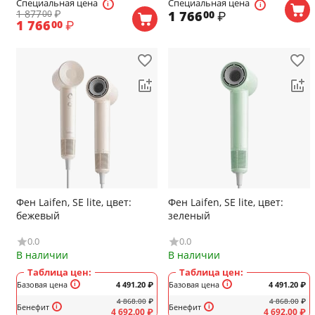
Специальная цена
Специальная цена
1 877
₽
1 766
₽
00
00
1 766
₽
00
Фен Laifen, SE lite, цвет:
Фен Laifen, SE lite, цвет:
бежевый
зеленый
0.0
0.0
В наличии
В наличии
Таблица цен:
Таблица цен:
Базовая цена
4 491.20
₽
Базовая цена
4 491.20
₽
4 868.00
₽
4 868.00
₽
Бенефит
Бенефит
4 692.00
₽
4 692.00
₽