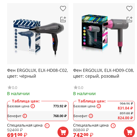
Фен ERGOLUX, ELX-HD08-C02,
Фен ERGOLUX, ELX-HD09-C08,
цвет: чёрный
цвет: серый, розовый
0.0
0.0
В наличии
В наличии
Таблица цен:
Таблица цен:
904.96
₽
Базовая цена
773.92
₽
Базовая цена
831.04
₽
897.00
₽
Бенефит
768.00
₽
Бенефит
824.00
₽
Специальная цена
Специальная цена
924
₽
808
₽
00
00
691
₽
742
₽
00
00