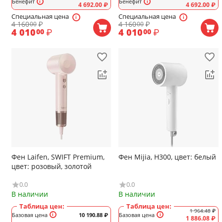
Бенефит
Бенефит
4 692.00
₽
4 692.00
₽
Специальная цена
Специальная цена
4 160
₽
4 160
₽
00
00
4 010
₽
4 010
₽
00
00
Фен Laifen, SWIFT Premium,
Фен Mijia, H300, цвет: белый
цвет: розовый, золотой
0.0
0.0
В наличии
В наличии
Таблица цен:
Таблица цен:
1 964.48
₽
Базовая цена
10 190.88
₽
Базовая цена
1 886.08
₽