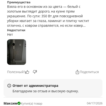
что данный пылесос также будет служить верой и
Преимущества
Взяла его в основном из-за цвета — белый с
правдой.
золотым выглядит дорого, на кухне прям
украшение. По сути: 350 Вт для повседневной
уборки хватает за глаза, ламинат и плитку чистит
отлично, с ковром справляется, но если ковер
пушистый — лучше пару раз пройтись.
Недостатки
Нет
Понравилась лёгкость — рука не отваливается,
даже если убирать везде подряд.
Полезный?
Поделиться
Ответ от администратора
Благодарим за отзыв и высокую оценку.
Максим
04/17/2026
Купил(а) товар