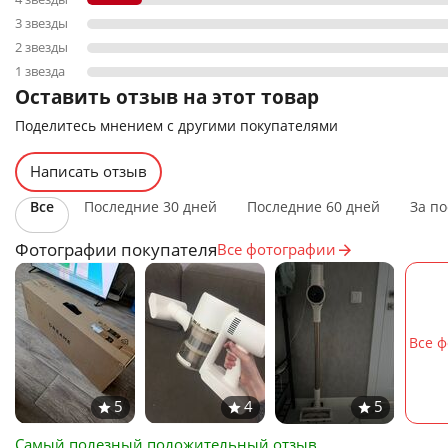
3 звезды
2 звезды
1 звезда
Оставить отзыв на этот товар
Поделитесь мнением с другими покупателями
Написать отзыв
Все
Последние 30 дней
Последние 60 дней
За по
Фотографии покупателя
Все фотографии
Все 
Самый полезный положительный отзыв