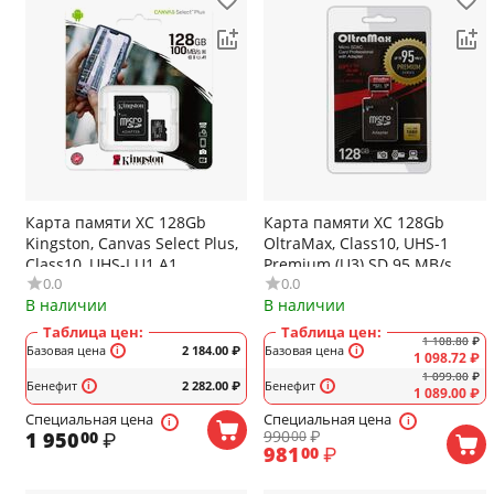
Карта памяти XC 128Gb
Карта памяти XC 128Gb
Kingston, Canvas Select Plus,
OltraMax, Class10, UHS-1
Class10, UHS-I U1 A1
Premium (U3) SD 95 MB/s,
0.0
0.0
100Mb/s, расширение и
видео 4K, быстрая передача
В наличии
В наличии
хранение, видео Full HD, с
данных, с адаптером
адаптером
Таблица цен:
Таблица цен:
1 108.80
₽
Базовая цена
2 184.00
₽
Базовая цена
1 098.72
₽
1 099.00
₽
Бенефит
2 282.00
₽
Бенефит
1 089.00
₽
Специальная цена
Специальная цена
990
₽
1 950
₽
00
00
981
₽
00