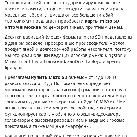
Технологический прогресс подарил миру компактные
носители памяти, которые с каждым годом, несмотря на
мизерные габариты, вмещают все больше гигабайт.
«Сотовик-М» предлагает приобрести
карты micro SD
оптом в Москве
по демократичным, приятным ценам.
Десятки вариаций флешек формата micro SD представлены
в данном разделе. Проверенные производители – залог
продуктивной и долгосрочной работы накопителя, поэтому
мы отобрали флешки ведущих игроков рынка: Kingston и
Mirex, SmartBuy и Transcend, SanDisk, Exployd и других
брендов.
Предлагаем
купить Micro SD
объемом от 2 до 128 Гб
разного класса от 2 до 16. Показатель определяет
минимальную скорость записи информации, на которую
способна флеш-карта. Соответственно, накопители могут
запоминать данные со скоростью от 2 до 16 Мб/сек. Чем
выше показатель, тем мощнее устройства, с которыми
функционирует карта – обычно это экшн-видеокамеры,
телевизоры с высоким разрешением и модные игровые
приставки, а также мощные смартфоны.
Большинство позиций комплектуются переходниками на