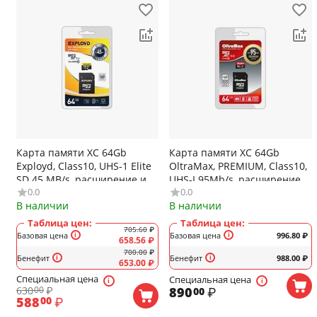
Карта памяти XC 64Gb
Карта памяти XC 64Gb
Exployd, Class10, UHS-1 Elite
OltraMax, PREMIUM, Class10,
SD 45 MB/s, расширение и
UHS-I 95Mb/s, расширение и
0.0
0.0
хранение, видео Full HD, с
хранение, видео Full HD, с
В наличии
В наличии
адаптером
адаптером
Таблица цен:
Таблица цен:
705.60
₽
Базовая цена
Базовая цена
996.80
₽
658.56
₽
700.00
₽
Бенефит
Бенефит
988.00
₽
653.00
₽
Специальная цена
Специальная цена
630
₽
890
₽
00
00
588
₽
00