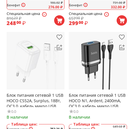
906.02
₽
731.00
₽
Бенефит
Бенефит
276.00
₽
332.00
₽
Специальная цена
Специальная цена
816
₽
657
₽
23
90
248
₽
299
₽
00
00
Блок питания сетевой 1 USB
Блок питания сетевой 1 USB
HOCO CS52A, Surplus, 18Вт,
HOCO N1, Ardent, 2400mA,
QC3.0, кабель микро USB,
QC3.0, кабель микро USB,
0.0
0.0
1.0м, цвет: белый
цвет: чёрный
В наличии
В наличии
Таблица цен:
Таблица цен:
649.60
₽
Базовая цена
752.21
₽
Базовая цена