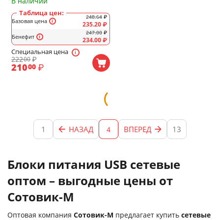
В наличии
Таблица цен:
248.64
₽
Базовая цена
235.20
₽
247.00
₽
Бенефит
234.00
₽
Специальная цена
222
₽
00
210
₽
00
1
НАЗАД
ВПЕРЕД
13
4
Блоки питания USB сетевые
оптом – выгодные цены от
Сотовик-М
Оптовая компания
Сотовик-М
предлагает купить
сетевые