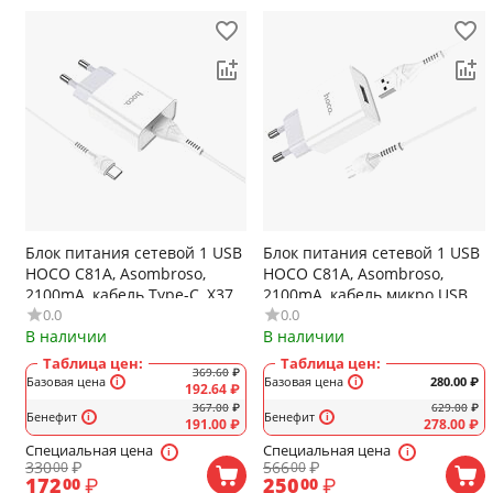
Блок питания сетевой 1 USB
Блок питания сетевой 1 USB
HOCO C81A, Asombroso,
HOCO C81A, Asombroso,
2100mA, кабель Type-C, X37
2100mA, кабель микро USB,
0.0
0.0
cool, цвет: белый
X37 cool, цвет: белый
В наличии
В наличии
Таблица цен:
Таблица цен:
369.60
₽
Базовая цена
Базовая цена
280.00
₽
192.64
₽
367.00
₽
629.00
₽
Бенефит
Бенефит
191.00
₽
278.00
₽
Специальная цена
Специальная цена
330
₽
566
₽
00
00
172
₽
250
₽
00
00