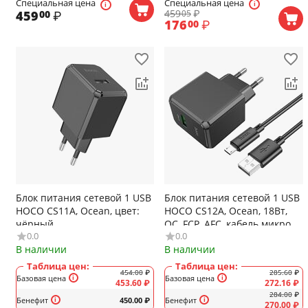
Специальная цена
Специальная цена
459
₽
459
₽
05
00
176
₽
00
Блок питания сетевой 1 USB
Блок питания сетевой 1 USB
HOCO CS11A, Ocean, цвет:
HOCO CS12A, Ocean, 18Вт,
чёрный
QC, FCP, AFC, кабель микро
0.0
0.0
USB, цвет: чёрный
В наличии
В наличии
Таблица цен:
Таблица цен:
454.00
₽
285.60
₽
Базовая цена
Базовая цена
453.60
₽
272.16
₽
284.00
₽
Бенефит
450.00
₽
Бенефит
270.00
₽