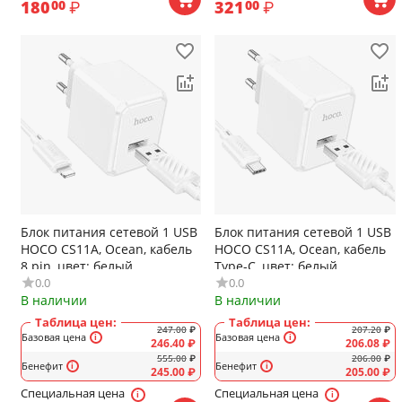
180
₽
321
₽
00
00
Блок питания сетевой 1 USB
Блок питания сетевой 1 USB
HOCO CS11A, Ocean, кабель
HOCO CS11A, Ocean, кабель
8 pin, цвет: белый
Type-C, цвет: белый
0.0
0.0
В наличии
В наличии
Таблица цен:
Таблица цен:
247.00
₽
207.20
₽
Базовая цена
Базовая цена
246.40
₽
206.08
₽
555.00
₽
206.00
₽
Бенефит
Бенефит
245.00
₽
205.00
₽
Специальная цена
Специальная цена