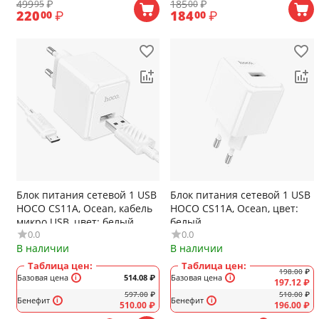
499
₽
185
₽
95
00
220
₽
184
₽
00
00
Блок питания сетевой 1 USB
Блок питания сетевой 1 USB
HOCO CS11A, Ocean, кабель
HOCO CS11A, Ocean, цвет:
микро USB, цвет: белый
белый
0.0
0.0
В наличии
В наличии
Таблица цен:
Таблица цен:
198.00
₽
Базовая цена
514.08
₽
Базовая цена
197.12
₽
597.00
₽
510.00
₽
Бенефит
Бенефит
510.00
₽
196.00
₽