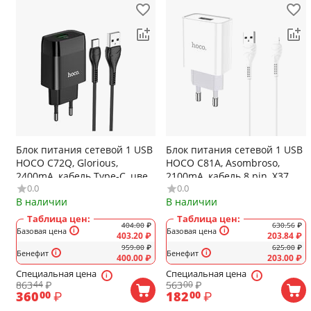
Блок питания сетевой 1 USB
Блок питания сетевой 1 USB
HOCO C72Q, Glorious,
HOCO C81A, Asombroso,
2400mA, кабель Type-C, цвет:
2100mA, кабель 8 pin, X37
0.0
0.0
чёрный
cool, цвет: белый
В наличии
В наличии
Таблица цен:
Таблица цен:
404.00
₽
630.56
₽
Базовая цена
Базовая цена
403.20
₽
203.84
₽
959.00
₽
625.00
₽
Бенефит
Бенефит
400.00
₽
203.00
₽
Специальная цена
Специальная цена
863
₽
563
₽
44
00
360
₽
182
₽
00
00