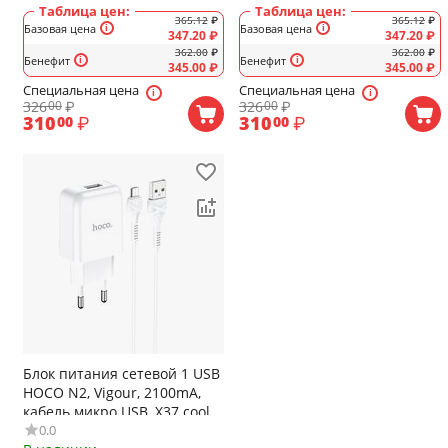
Таблица цен:
Таблица цен:
365.12
₽
365.12
₽
Базовая цена
Базовая цена
347.20
₽
347.20
₽
362.00
₽
362.00
₽
Бенефит
Бенефит
345.00
₽
345.00
₽
Специальная цена
Специальная цена
326
₽
326
₽
00
00
310
₽
310
₽
00
00
Блок питания сетевой 1 USB
HOCO N2, Vigour, 2100mA,
кабель микро USB, X37 cool,
0.0
цвет: белый