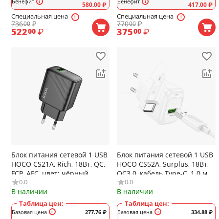
Бенефит
Бенефит
580.00
₽
417.00
₽
Специальная цена
Специальная цена
736
₽
770
₽
00
00
522
₽
375
₽
00
00
Блок питания сетевой 1 USB
Блок питания сетевой 1 USB
HOCO CS21A, Rich, 18Вт, QC,
HOCO CS52A, Surplus, 18Вт,
FCP, AFC, цвет: чёрный
QC3.0, кабель Type-C, 1.0 м,
0.0
0.0
цвет: белый
В наличии
В наличии
Таблица цен:
Таблица цен:
Базовая цена
277.76
₽
Базовая цена
334.88
₽