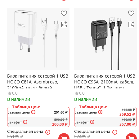
Блок питания сетевой 1 USB
Блок питания сетевой 1 USB
HOCO C81A, Asombroso,
HOCO C96A, 2100mA, кабель
2100mA, цвет: белый
USB - Type-C, 1.0м, цвет:
0.0
0.0
чёрный
В наличии
В наличии
Таблица цен:
Таблица цен:
418.88
₽
Базовая цена
201.60
₽
Базовая цена
359.52
₽
390.00
₽
416.00
₽
Бенефит
Бенефит
200.00
₽
357.00
₽
Специальная цена
Специальная цена
351
₽
374
₽
00
00