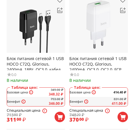
Блок питания сетевой 1 USB
Блок питания сетевой 1 USB
HOCO C72Q, Glorious,
HOCO C72Q, Glorious,
2400mA, 18Вт, QC3.0, кабель
2400mA, QC3.0, QC2.0, FCP,
0.0
0.0
микро USB, цвет: чёрный
AFC, цвет: белый
В наличии
В наличии
Таблица цен:
Таблица цен:
349.00
₽
Базовая цена
Базовая цена
414.40
₽
348.32
₽
793.00
₽
831.00
₽
Бенефит
Бенефит
346.00
₽
411.00
₽
Специальная цена
Специальная цена
713
₽
748
₽
80
20
311
₽
370
₽
00
00