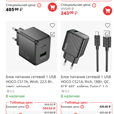
Специальная цена
Специальная цена
255
₽
405
₽
00
00
243
₽
00
Блок питания сетевой 1 USB
Блок питания сетевой 1 USB
HOCO CS17A, Wish, 22,5 Вт,
HOCO CS21A, Rich, 18Вт, QC,
цвет: чёрный
FCP, AFC, кабель Type-C 1.0м,
0.0
0.0
цвет: чёрный
В наличии
В наличии
Таблица цен:
Таблица цен:
824.32
₽
Базовая цена
Базовая цена
420.00
₽
584.64
₽
817.00
₽
855.00
₽