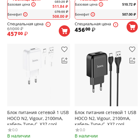
683.20
₽
Базовая цена
Базовая цена
510.72
₽
511.84
₽
678.00
₽
Бенефит
Бенефит
507.00
₽
508.00
₽
Специальная цена
Специальная цена
610
₽
456
₽
00
00
457
₽
00
Блок питания сетевой 1 USB
Блок питания сетевой 1 USB
HOCO N2, Vigour, 2100mA,
HOCO N2, Vigour, 2100mA,
кабель Type-C, X37 cool,
кабель Type-C, X37 cool,
0.0
0.0
цвет: белый
цвет: чёрный
В наличии
В наличии