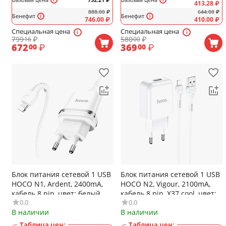
413.28
₽
888.00
₽
644.00
₽
Бенефит
Бенефит
746.00
₽
410.00
₽
Специальная цена
Специальная цена
799
₽
580
₽
16
00
672
₽
369
₽
00
00
Блок питания сетевой 1 USB
Блок питания сетевой 1 USB
HOCO N1, Ardent, 2400mA,
HOCO N2, Vigour, 2100mA,
кабель 8 pin, цвет: белый
кабель 8 pin, X37 cool, цвет:
0.0
0.0
белый
В наличии
В наличии
Таблица цен:
Таблица цен: