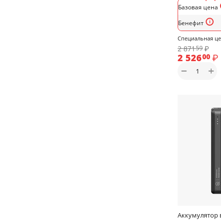
Базовая цена
Накладки задние APPLE iPhone XII Pro
Max
Бенефит
Накладки задние для Apple
Специальная ц
2 871
₽
59
Накладки задние для Huawei
2 526
₽
00
Накладки задние для iPhone 6 (5.5)/6S
+
−
(5.5)
Накладки задние для iPhone 7/8
Накладки задние для Samsung Galaxy
A03
Накладки задние для Samsung Galaxy
A03S
Накладки задние для Samsung Galaxy
A12
Накладки задние для Samsung Galaxy
A13
Накладки задние для Samsung Galaxy
A33
Накладки задние для Samsung Galaxy
A51
Аккумулятор 