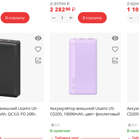
2 377
₽
2 029
00
2 282
₽
1 1
00
+
−
−
В корзину
В корзину
внешний Usams US-
Аккумулятор внешний Usams US-
Аккум
Ah, QC3.0, PD 20Вт,
CD205, 10000mAh, цвет: фиолетовый
CD205
0.0
0.0
В наличии
В нал
:
Таблица цен:
Таб