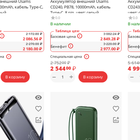
 внешний Usams
Аккумулятор внешний Usams
Аккум
000mAh, кабель Type-C,
CD240, PB78, 10000mAh, кабель
CD243
ерый
Type-C, 8 pin, цвет: серый
цвет:
0.0
0.0
В наличии
В нал
:
Таблица цен:
Таб
2 172.80
₽
3 082.24
₽
Базовая цена
Базов
2 086.56
₽
2 849.28
₽
2 270.00
₽
3 220.00
₽
Бенефит
Бенеф
2 180.00
₽
2 977.00
₽
ена
Специальная цена
Специа
2 752
₽
5 614
00
2 544
₽
4 9
00
+
−
−
В корзину
В корзину