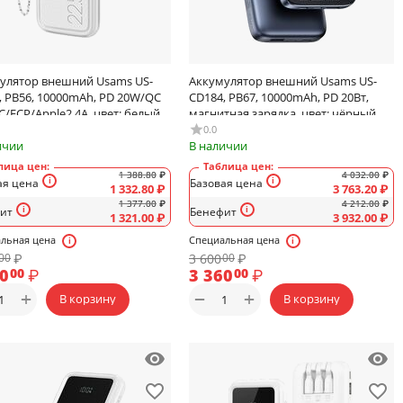
улятор внешний Usams US-
Аккумулятор внешний Usams US-
, PB56, 10000mAh, PD 20W/QC
CD184, PB67, 10000mAh, PD 20Вт,
C/FCP/Apple2.4A, цвет: белый
магнитная зарядка, цвет: чёрный,
(арт.10KCD18401)
0.0
ичии
В наличии
лица цен:
Таблица цен:
1 388.80
₽
4 032.00
₽
ая цена
Базовая цена
1 332.80
₽
3 763.20
₽
1 377.00
₽
4 212.00
₽
ит
Бенефит
1 321.00
₽
3 932.00
₽
льная цена
Специальная цена
₽
3 600
₽
00
00
90
₽
3 360
₽
00
00
+
+
−
В корзину
В корзину