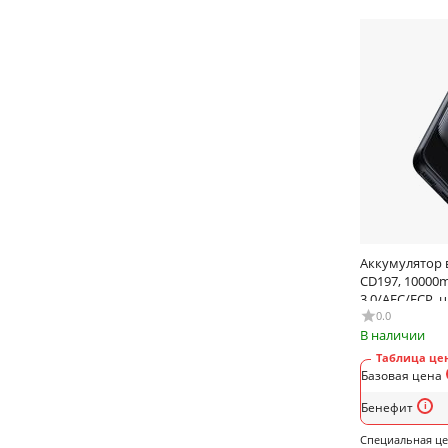
Кабели USB - 8 pin
Кабели USB - 30 pin, 8 pin, Type-C,
микро USB, мини USB
Кабели USB - micro USB
Карты поисковые (Трекеры)
Комплекты лезвий
Кулеры и подставки
Лампы кольцевые
Моноподы для селфи
Накладки задние APPLE iPhone 13
Аккумулятор 
CD197, 10000
Накладки задние APPLE iPhone 13 Pro
3.0/AFC/FCP, 
Max
0.0
Накладки задние APPLE iPhone 14
В наличии
Таблица цен
Накладки задние APPLE iPhone 14 Max
Базовая цена
Накладки задние APPLE iPhone 14 Pro
Бенефит
Накладки задние APPLE iPhone 14 Pro
Специальная ц
Max