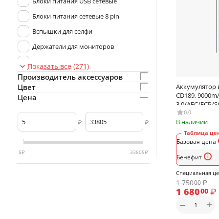
Блоки питания USB сетевые
Блоки питания сетевые 8 pin
Вспышки для селфи
Держатели для мониторов
Держатели кольца, popsoket
Показать все (271)
Производитель аксессуаров
Держатели на ремешок
Аккумулятор 
Цвет
Держатели на руку
CD189, 9000m
Цена
3.0/AFC/FCP/S
Держатели на шею
белый
0.0
–
В наличии
Держатели настольные
₽
₽
Таблица цен
Держатели, подставки и кулеры для
Базовая цена
сотовых телефонов и планшетов
5
₽
33805
₽
Бенефит
Кабели 8 pin - Type-C
Специальная ц
Кабели HDMI
1 750
₽
00
Кабели Type-C
1 680
₽
00
+
−
Кабели Type-C-Type-C