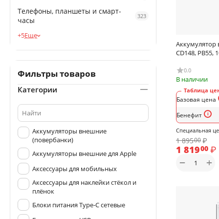
Телефоны, планшеты и смарт-
323
часы
+5
Еще
Аккумулятор 
CD148, PB55, 
0.0
Фильтры товаров
В наличии
Категории
Таблица цен
Базовая цена
Бенефит
Аккумуляторы внешние
Специальная ц
(повербанки)
1 895
₽
00
1 819
₽
00
Аккумуляторы внешние для Apple
+
−
Аксессуары для мобильных
Аксессуары для наклейки стёкол и
плёнок
Блоки питания Type-C сетевые