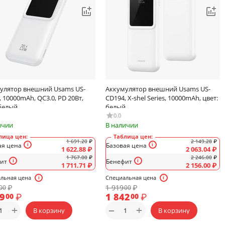
улятор внешний Usams US-
Аккумулятор внешний Usams US-
 10000mAh, QC3.0, PD 20Вт,
CD194, X-shel Series, 10000mAh, цвет:
 белый
белый
0.0
ичии
В наличии
лица цен:
Таблица цен:
1 691.20
₽
2 149.28
₽
ая цена
Базовая цена
1 622.88
₽
2 063.04
₽
1 767.00
₽
2 246.00
₽
ит
Бенефит
1 711.71
₽
2 156.00
₽
льная цена
Специальная цена
₽
1 919
₽
00
00
49
₽
1 842
₽
00
00
+
+
−
В корзину
В корзину