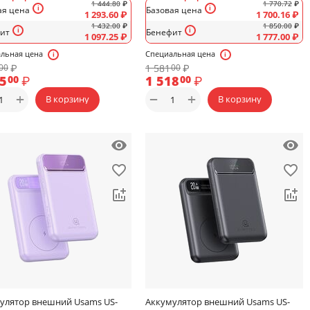
1 444.80
₽
1 770.72
₽
ая цена
Базовая цена
1 293.60
₽
1 700.16
₽
1 432.00
₽
1 850.00
₽
ит
Бенефит
1 097.25
₽
1 777.00
₽
льная цена
Специальная цена
₽
1 581
₽
00
00
55
₽
1 518
₽
00
00
+
+
−
В корзину
В корзину
улятор внешний Usams US-
Аккумулятор внешний Usams US-