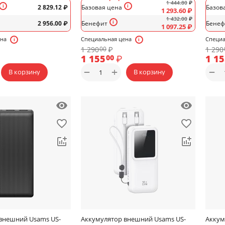
1 444.80
₽
2 829.12
₽
Базовая цена
Базов
1 293.60
₽
1 432.00
₽
2 956.00
₽
Бенефит
Бенеф
1 097.25
₽
ена
Специальная цена
Специа
1 290
₽
1 290
00
1 155
₽
1 1
00
+
−
−
В корзину
В корзину
внешний Usams US-
Аккумулятор внешний Usams US-
Аккум