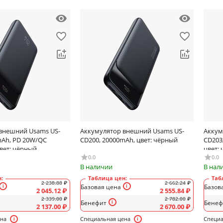
внешний Usams US-
Аккумулятор внешний Usams US-
Аккум
mAh, PD 20W/QC
CD200, 20000mAh, цвет: чёрный
CD203,
цвет: чёрный
цвет:
0.0
0.0
В наличии
В нал
:
Таблица цен:
Таб
2 238.88
₽
2 662.24
₽
Базовая цена
Базов
2 045.12
₽
2 555.84
₽
2 339.00
₽
2 782.00
₽
Бенефит
Бенеф
2 137.00
₽
2 670.00
₽
ена
Специальная цена
Специа