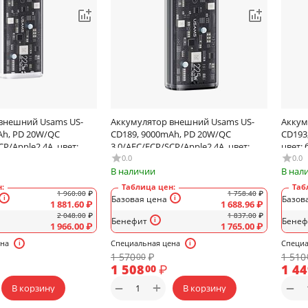
внешний Usams US-
Аккумулятор внешний Usams US-
Аккум
Ah, PD 20W/QC
CD189, 9000mAh, PD 20W/QC
CD193,
CP/Apple2.4A, цвет:
3.0/AFC/FCP/SCP/Apple2.4A, цвет:
цвет:
чёрный
0.0
0.0
В наличии
В нал
:
Таблица цен:
Таб
1 960.00
₽
1 758.40
₽
Базовая цена
Базов
1 881.60
₽
1 688.96
₽
2 048.00
₽
1 837.00
₽
Бенефит
Бенеф
1 966.00
₽
1 765.00
₽
ена
Специальная цена
Специа
1 570
₽
1 510
00
1 508
₽
1 4
00
+
−
−
В корзину
В корзину