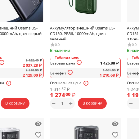
внешний Usams US-
Аккумулятор внешний Usams US-
Аккум
10000mAh, цвет: серый
CD150, PB56, 10000mAh, цвет:
CD151
зелёный
3.0/AF
0.0
0.0
В наличии
В нал
:
Таблица цен:
Таб
2 122.40
₽
Базовая цена
1 426.88
₽
Базов
2 037.28
₽
2 218.00
₽
1 401.00
₽
Бенефит
Бенеф
2 129.00
₽
1 210.68
₽
ена
Специальная цена
Специа
1 311
₽
1 240
57
1 274
₽
1 1
00
+
−
−
В корзину
В корзину