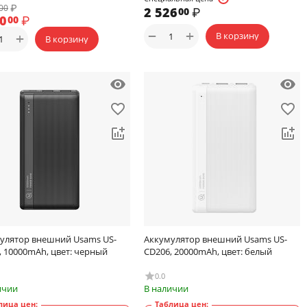
₽
00
2 526
₽
00
00
₽
00
+
−
В корзину
+
В корзину
улятор внешний Usams US-
Аккумулятор внешний Usams US-
, 10000mAh, цвет: черный
CD206, 20000mAh, цвет: белый
0.0
ичии
В наличии
лица цен:
Таблица цен: