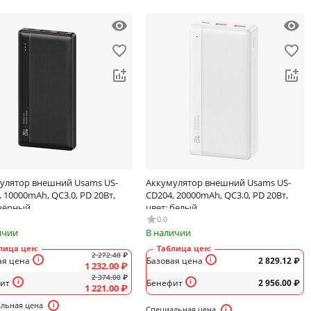
улятор внешний Usams US-
Аккумулятор внешний Usams US-
 10000mAh, QC3.0, PD 20Вт,
CD204, 20000mAh, QC3.0, PD 20Вт,
 чёрный
цвет: белый
0.0
ичии
В наличии
лица цен:
Таблица цен:
2 272.48
₽
ая цена
Базовая цена
2 829.12
₽
1 232.00
₽
2 374.00
₽
ит
Бенефит
2 956.00
₽
1 221.00
₽
льная цена
Специальная цена