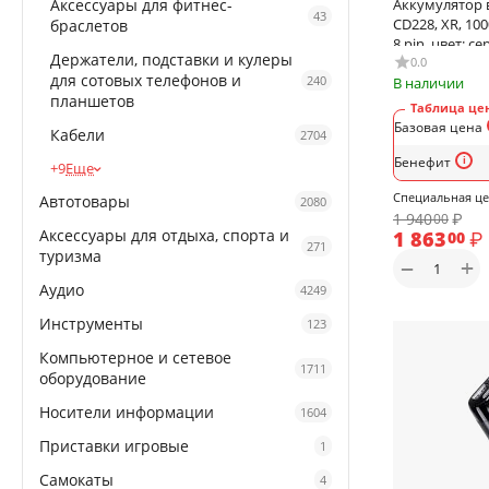
Аксессуары для фитнес-
Аккумулятор
43
CD228, XR, 10
браслетов
8 pin, цвет: с
Держатели, подставки и кулеры
0.0
для сотовых телефонов и
240
В наличии
планшетов
Таблица цен
Базовая цена
Кабели
2704
Бенефит
+9
Еще
Специальная ц
Автотовары
2080
1 940
₽
00
Аксессуары для отдыха, спорта и
1 863
₽
00
271
туризма
+
−
Аудио
4249
Инструменты
123
Компьютерное и сетевое
1711
оборудование
Носители информации
1604
Приставки игровые
1
Самокаты
4