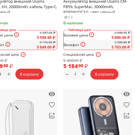
улятор внешний Usams
Аккумулятор внешний Usams CM-
, XH, 20000mAh, кабель Type-C,
PB59, SuperMac, 30000mAh,
 серый
PD65W/QC3.0, цвет: чёрный
0.0
ичии
В наличии
лица цен:
Таблица цен:
6 287.68
₽
6 048.00
₽
ая цена
Базовая цена
5 598.88
₽
5 806.08
₽
6 176.00
₽
5 940.00
₽
ит
Бенефит
5 849.00
₽
5 703.00
₽
льная цена
Специальная цена
₽
5 400
₽
00
00
99
₽
5 184
₽
00
00
+
+
−
В корзину
В корзину