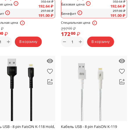
332.64
₽
332.64
₽
ая цена
Базовая цена
192.64
₽
192.64
₽
297.00
₽
297.00
₽
ит
Бенефит
191.00
₽
191.00
₽
льная цена
Специальная цена
₽
297
₽
00
₽
172
₽
00
00
+
+
−
В корзину
В корзину
 USB - 8 pin FaisON K-118 Hold,
Кабель USB - 8 pin FaisON K-119