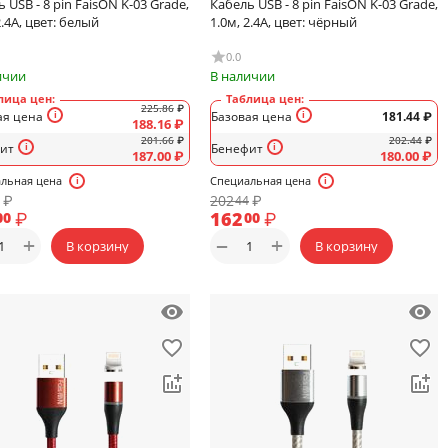
 USB - 8 pin FaisON K-03 Grade,
Кабель USB - 8 pin FaisON K-03 Grade,
2.4A, цвет: белый
1.0м, 2.4A, цвет: чёрный
0.0
ичии
В наличии
лица цен:
Таблица цен:
225.86
₽
ая цена
Базовая цена
181.44
₽
188.16
₽
201.66
₽
202.44
₽
ит
Бенефит
187.00
₽
180.00
₽
льная цена
Специальная цена
₽
202
₽
44
₽
162
₽
00
00
+
+
−
В корзину
В корзину