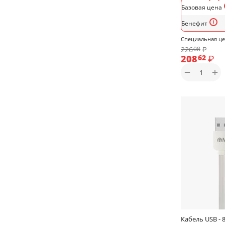
Базовая цена
Бенефит
Специальная ц
226
₽
08
208
₽
62
+
−
Кабель USB - 8