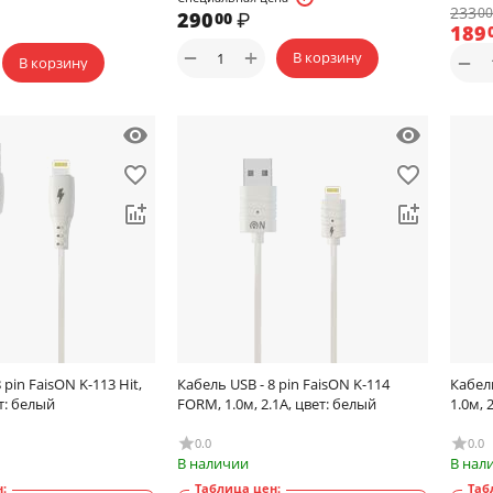
233
00
290
₽
00
189
+
−
В корзину
−
В корзину
 pin FaisON K-113 Hit,
Кабель USB - 8 pin FaisON K-114
Кабель
ет: белый
FORM, 1.0м, 2.1A, цвет: белый
1.0м, 
0.0
0.0
В наличии
В нал
:
Таблица цен:
Таб