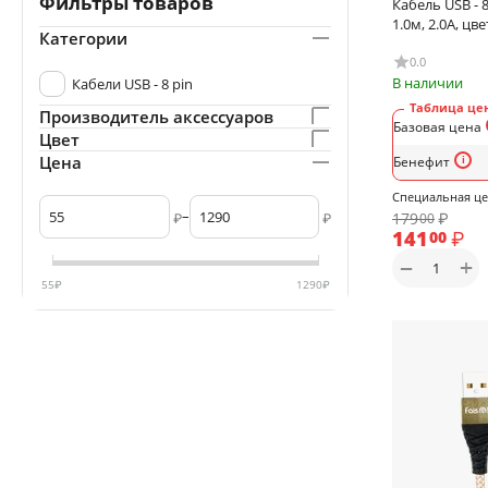
Фильтры товаров
Кабель USB - 8
1.0м, 2.0A, цв
Категории
0.0
В наличии
Кабели USB - 8 pin
Таблица цен
Производитель аксессуаров
Базовая цена
Цвет
Цена
Бенефит
Специальная ц
–
179
₽
₽
₽
00
141
₽
00
+
−
55
₽
1290
₽