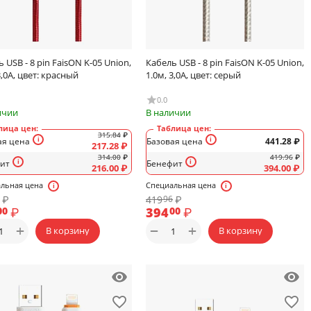
 USB - 8 pin FaisON K-05 Union,
Кабель USB - 8 pin FaisON K-05 Union,
3,0А, цвет: красный
1.0м, 3,0А, цвет: серый
0.0
ичии
В наличии
лица цен:
Таблица цен:
315.84
₽
ая цена
Базовая цена
441.28
₽
217.28
₽
314.00
₽
419.96
₽
ит
Бенефит
216.00
₽
394.00
₽
льная цена
Специальная цена
₽
419
₽
96
₽
394
₽
00
00
+
+
−
В корзину
В корзину