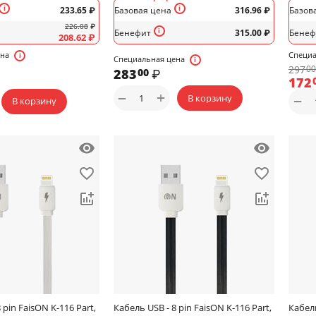
233.65
₽
Базовая цена
316.96
₽
Базов
226.08
₽
Бенефит
315.00
₽
Бенеф
208.62
₽
ена
Специа
Специальная цена
297
00
283
₽
00
172
+
−
В корзину
−
В корзину
 pin FaisON K-116 Part,
Кабель USB - 8 pin FaisON K-116 Part,
Кабель