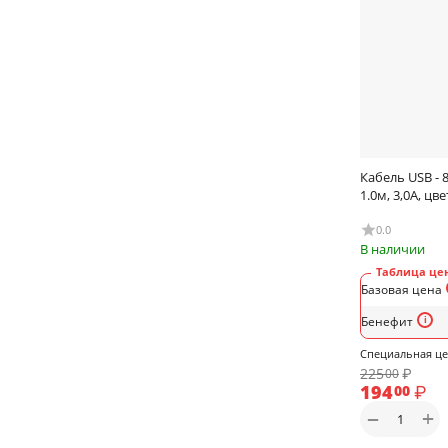
Кабель USB - 8
1.0м, 3,0А, цв
0.0
В наличии
Таблица цен
Базовая цена
Бенефит
Специальная ц
225
₽
00
194
₽
00
+
−