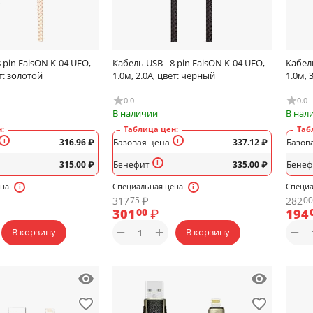
 pin FaisON K-04 UFO,
Кабель USB - 8 pin FaisON K-04 UFO,
Кабель
ет: золотой
1.0м, 2.0A, цвет: чёрный
1.0м, 
0.0
0.0
В наличии
В нал
:
Таблица цен:
Таб
316.96
₽
Базовая цена
337.12
₽
Базов
315.00
₽
Бенефит
335.00
₽
Бенеф
ена
Специальная цена
Специа
317
₽
282
75
00
301
₽
194
00
+
−
−
В корзину
В корзину