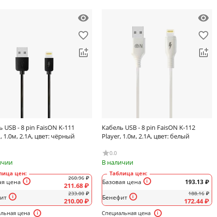
 USB - 8 pin FaisON K-111
Кабель USB - 8 pin FaisON K-112
 1.0м, 2.1A, цвет: чёрный
Player, 1.0м, 2.1A, цвет: белый
0.0
ичии
В наличии
лица цен:
Таблица цен:
260.96
₽
ая цена
Базовая цена
193.13
₽
211.68
₽
233.00
₽
188.16
₽
ит
Бенефит
210.00
₽
172.44
₽
льная цена
Специальная цена