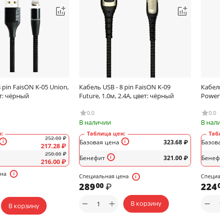
 pin FaisON K-05 Union,
Кабель USB - 8 pin FaisON K-09
Кабель
ет: чёрный
Future, 1.0м, 2.4A, цвет: чёрный
Powerf
0.0
0.0
В наличии
В нал
:
Таблица цен:
Таб
252.00
₽
Базовая цена
323.68
₽
Базов
217.28
₽
250.00
₽
Бенефит
321.00
₽
Бенеф
216.00
₽
ена
Специальная цена
Специа
289
₽
224
00
+
−
−
В корзину
В корзину