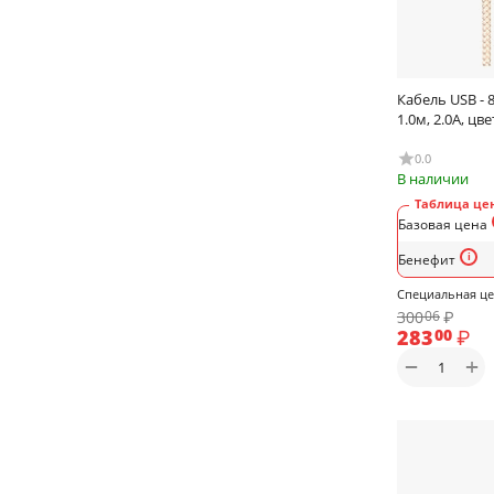
Кабель USB - 8
1.0м, 2.0A, цв
0.0
В наличии
Таблица цен
Базовая цена
Бенефит
Специальная ц
300
₽
06
283
₽
00
+
−