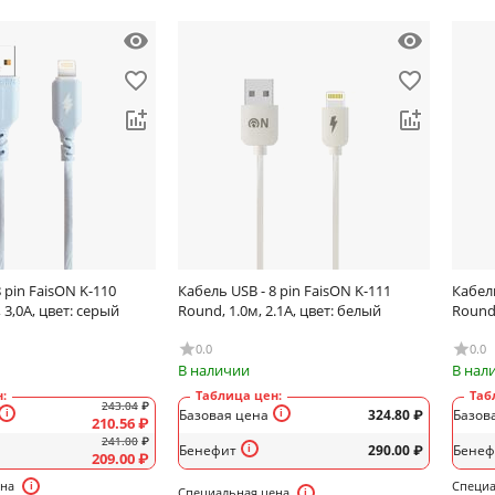
 pin FaisON K-110
Кабель USB - 8 pin FaisON K-111
Кабель
, 3,0А, цвет: серый
Round, 1.0м, 2.1A, цвет: белый
Round,
0.0
0.0
В наличии
В нал
:
Таблица цен:
Таб
243.04
₽
Базовая цена
324.80
₽
Базов
210.56
₽
241.00
₽
Бенефит
290.00
₽
Бенеф
209.00
₽
ена
Специа
Специальная цена