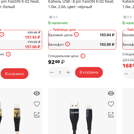
 pin FaisON K-02 Neat,
Кабель USB - 8 pin FaisON K-02 Neat,
Кабель
ет: белый
1.0м, 2.0A, цвет: чёрный
1.0м, 
0.0
0.0
В наличии
В нал
:
Таблица цен:
Таб
200.48
₽
Базовая цена
103.04
₽
Базов
157.92
₽
199.00
₽
Бенефит
103.00
₽
Бенеф
157.00
₽
ена
Специа
Специальная цена
201
66
92
₽
00
168
+
−
В корзину
−
В корзину