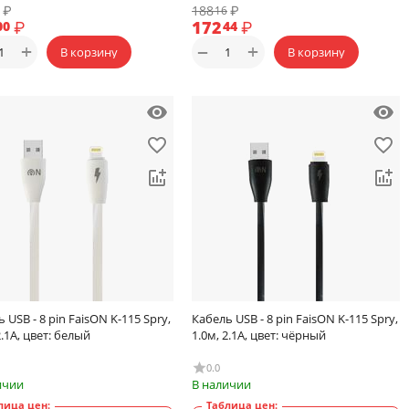
₽
188
₽
16
₽
172
₽
00
44
+
+
−
В корзину
В корзину
 USB - 8 pin FaisON K-115 Spry,
Кабель USB - 8 pin FaisON K-115 Spry,
2.1A, цвет: белый
1.0м, 2.1A, цвет: чёрный
0.0
ичии
В наличии
лица цен:
Таблица цен: