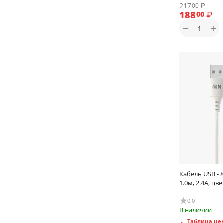
217
₽
00
188
₽
00
+
−
Кабель USB - 8
1.0м, 2.4A, цв
0.0
В наличии
Таблица цен