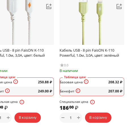
 USB - 8 pin FaisON K-110
Кабель USB - 8 pin FaisON K-110
ul, 1.0м, 3,0А, цвет: белый
Powerful, 1.0м, 3,0А, цвет: зелёный
0.0
ичии
В наличии
лица цен:
Таблица цен:
ая цена
250.88
₽
Базовая цена
208.32
₽
ит
249.00
₽
Бенефит
207.00
₽
льная цена
Специальная цена
₽
186
₽
00
00
+
+
−
В корзину
В корзину