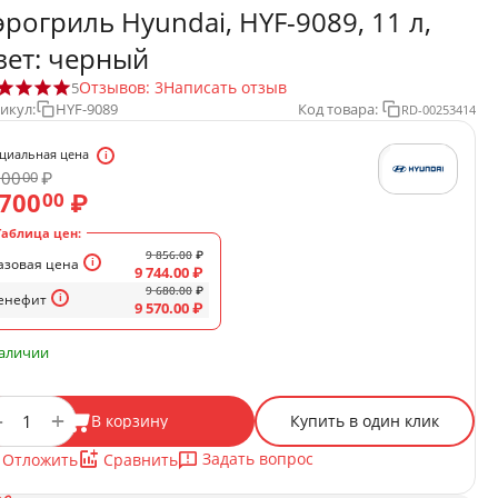
эрогриль Hyundai, HYF-9089, 11 л,
вет: черный
Отзывов: 3
Написать отзыв
5
икул:
HYF-9089
Код товара:
RD-00253414
циальная цена
800
₽
00
 700
₽
00
Таблица цен:
9 856.00
₽
азовая цена
9 744.00
₽
9 680.00
₽
енефит
9 570.00
₽
наличии
+
−
В корзину
Купить в один клик
Задать вопрос
Отложить
Сравнить