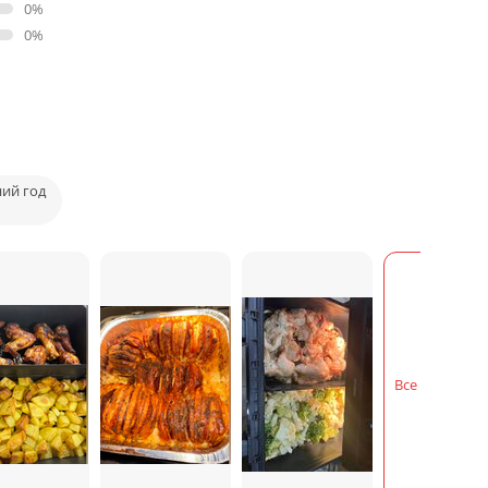
0%
0%
ний год
Все фотогра