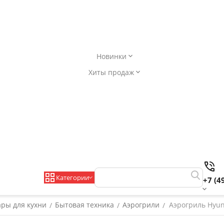
Новинки
Хиты продаж
Категории
+7 (4
ары для кухни
Бытовая техника
Аэрогрили
Аэрогриль Hyund
/
/
/