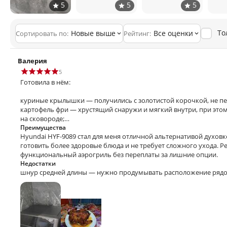
То
Новые выше
Все оценки
Сортировать по:
Рейтинг:
Валерия
5
Готовила в нём:
куриные крылышки — получились с золотистой корочкой, не п
картофель фри — хрустящий снаружи и мягкий внутри, при это
на сковороде;
овощи на гриле — сохранили сочность и цвет;
Преимущества
Hyundai HYF‑9089 стал для меня отличной альтернативой духовк
сушила яблоки — равномерное просушивание без подгорания
готовить более здоровые блюда и не требует сложного ухода. 
функциональный аэрогриль без переплаты за лишние опции.
Недостатки
шнур средней длины — нужно продумывать расположение рядом