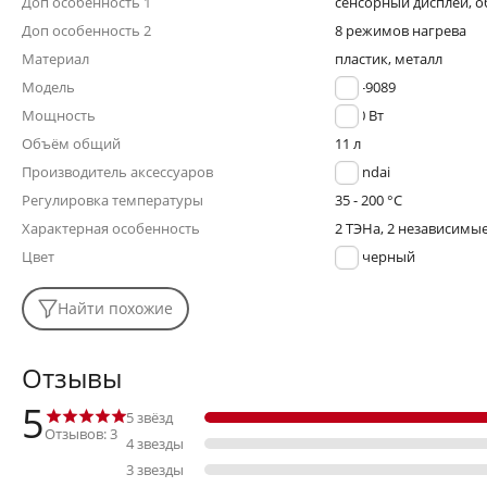
Доп особенность 1
сенсорный дисплей, о
Доп особенность 2
8 режимов нагрева
Материал
пластик, металл
Модель
HYF-9089
Мощность
2400 Вт
Объём общий
11 л
Производитель аксессуаров
Hyundai
Регулировка температуры
35 - 200 °С
Характерная особенность
2 ТЭНа, 2 независимы
Цвет
черный
Найти похожие
Отзывы
5
5 звёзд
Отзывов: 3
4 звезды
3 звезды