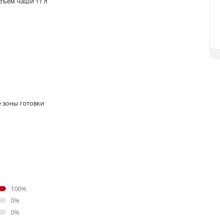
бъем чаши 11 л
е зоны готовки
100%
0%
0%