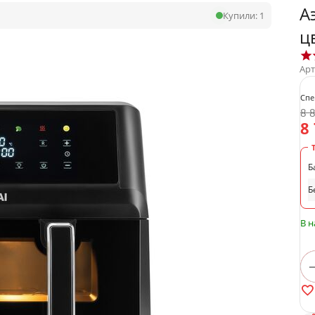
А
Купили:
1
ц
Арт
Спе
8 
8
Б
Б
В 