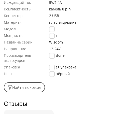
Исходящий ток
5V/2.4A
Комплектность
кабель 8 pin
Коннектор
2 USB
Материал
пластик,резина
Модель
BZ19
Мощность
12Вт
Название серии
Wisdom
Напряжение
12-24V
Производитель
Borofone
аксессуаров
Упаковка
мятая упаковка
Цвет
чёрный
Найти похожие
Отзывы