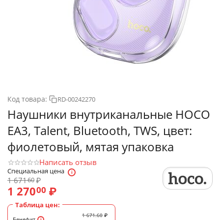
Код товара:
RD-00242270
Наушники внутриканальные HOCO
EA3, Talent, Bluetooth, TWS, цвет:
фиолетовый, мятая упаковка
Написать отзыв
Специальная цена
1 671
₽
60
1 270
₽
00
Таблица цен:
1 671.60
₽
Бенефит