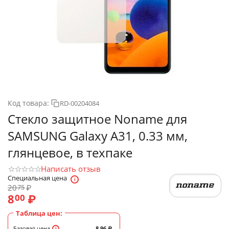
Код товара:
RD-00204084
Стекло защитное Noname для
SAMSUNG Galaxy A31, 0.33 мм,
глянцевое, в техпаке
Написать отзыв
Специальная цена
20
₽
75
8
₽
00
Таблица цен:
Базовая цена
8.96
₽