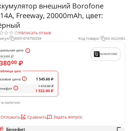
ккумулятор внешний Borofone
J14A, Freeway, 20000mAh, цвет:
ёрный
Написать отзыв
икул:
6931474750334
Код товара:
RD-00220983
циальная цена
193
₽
00
 380
₽
00
Таблица цен:
азовая цена
1 545.60
₽
1 610.00
₽
енефит
1 532.00
₽
 в наличии
Задать вопрос
Отложить
Сравнить
Бенефит