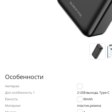
Особенности
Ампераж
2.0A
Доп особенность 1
2 USB выхода, Type-C
Ёмкость
20000mAh
Материал
пластик,резина