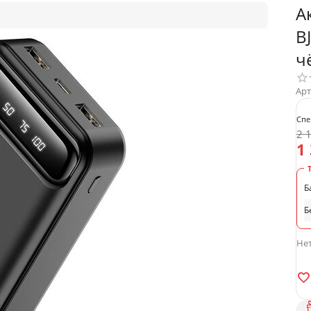
А
B
ч
Арт
Спе
2 
1
Б
Б
Нет