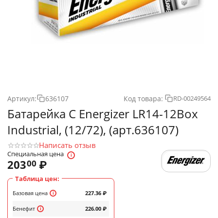
Артикул:
636107
Код товара:
RD-00249564
Батарейка C Energizer LR14-12Box
Industrial, (12/72), (арт.636107)
Написать отзыв
Специальная цена
203
₽
00
Таблица цен:
Базовая цена
227.36
₽
Бенефит
226.00
₽