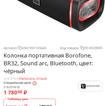
Артикул:
6941991103445
Код товара:
RD-00238065
Колонка портативная Borofone,
BR32, Sound arc, Bluetooth, цвет:
чёрный
Написать отзыв
Специальная цена
1 937
₽
52
1 780
₽
00
Таблица цен:
Базовая цена
1 993.60
₽